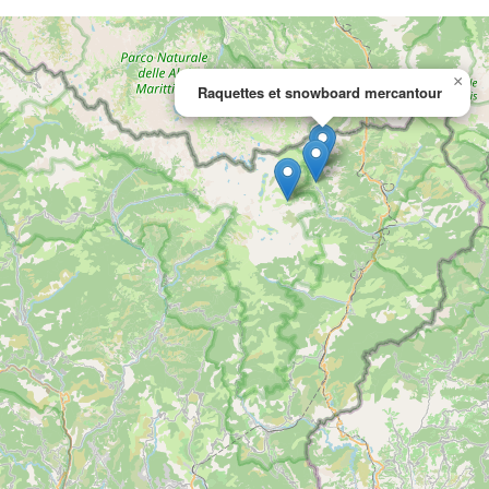
×
Raquettes et snowboard mercantour