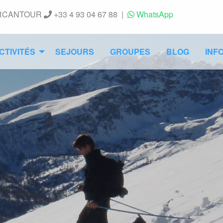
ERCANTOUR
+33 4 93 04 67 88
|
WhatsApp
CTIVITÉS
SEJOURS
GROUPES
BLOG
INF