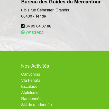
Bureau des Guides du Mercantour
6 bis rue Sébastien Grandis
06430
-
Tende
04 93 04 67 88
WhatsApp
Nos Activités
Canyoning
Via Ferrata
Escalade
Alpinisme
Randonnée
Ski de randonnée