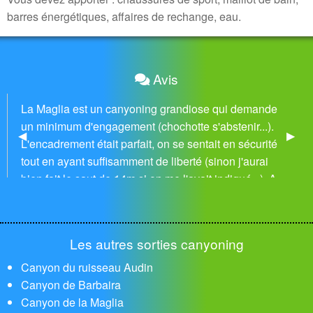
barres énergétiques, affaires de rechange, eau.
Avis
La Maglia est un canyoning grandiose qui demande
un minimum d'engagement (chochotte s'abstenir...).
Previous Slide
◀︎
Next 
▶︎
L'encadrement était parfait, on se sentait en sécurité
tout en ayant suffisamment de liberté (sinon j'aurai
bien fait le saut de 14m si on me l'avait indiqué...). A
faire absolument
LAURENT
Les autres sorties canyoning
Canyon du ruisseau Audin
Canyon de Barbaira
Canyon de la Maglia