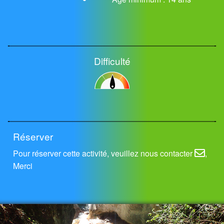
Difficulté
Réserver
Pour réserver cette activité, veuillez nous
contacter
,
Merci