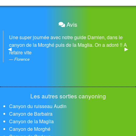
Avis
Une super journée avec notre guide Damien, dans le
canyon de la Morghé puis de la Maglia. On a adoré !! A
Previous Slide
◀︎
Next 
▶︎
refaire vite
Florence
Les autres sorties canyoning
Canyon du ruisseau Audin
Canyon de Barbaira
Canyon de la Maglia
Canyon de Morghé