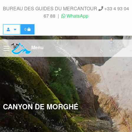
Panneau de gestion des cookies
BUREAU DES GUIDES DU MERCANTOUR
+33 4 93 04
67 88
|
WhatsApp
0
Menu
CANYON DE MORGHÉ